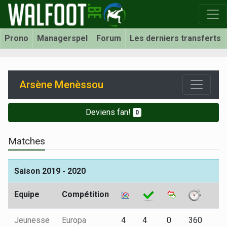
Prono
Managerspel
Forum
Les derniers transferts
Arsène Menèssou
Deviens fan!
0
Matches
Saison 2019 - 2020
Equipe
Compétition
Jeunesse
Europa
4
4
0
360
0