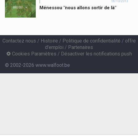
18/10/2013
Ménessou "nous allons sortir de là"
Contactez nous
/
Histoire
/
Politique de confidentialité
/
offre
d'emploi
/
Partenaires
Cookies Paramètres
/
Désactiver les notifications push
© 2002-2026 www.walfoot.be