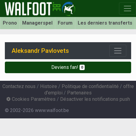
Prono
Managerspel
Forum
Les derniers transferts
Aleksandr Pavlovets
Deviens fan!
0
Contactez nous
/
Histoire
/
Politique de confidentialité
/
offre
d'emploi
/
Partenaires
Cookies Paramètres
/
Désactiver les notifications push
© 2002-2026 www.walfoot.be