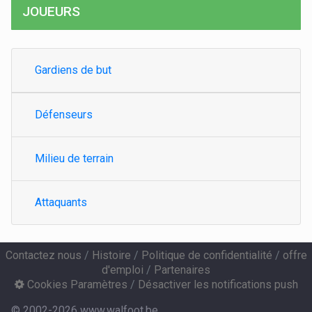
JOUEURS
Gardiens de but
Défenseurs
Milieu de terrain
Attaquants
Contactez nous
/
Histoire
/
Politique de confidentialité
/
offre
d'emploi
/
Partenaires
Cookies Paramètres
/
Désactiver les notifications push
© 2002-2026 www.walfoot.be