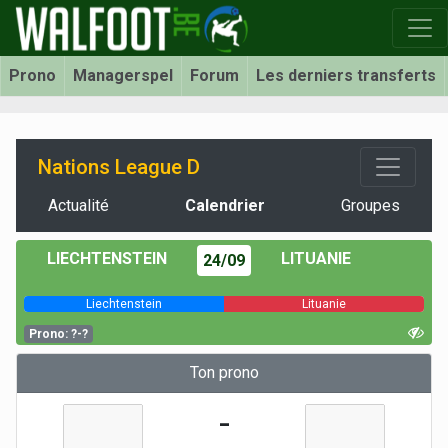
Prono
Managerspel
Forum
Les derniers transferts
Nations League D
Actualité
Calendrier
Groupes
LIECHTENSTEIN
LITUANIE
24/09
Liechtenstein
Lituanie
Prono: ?-?
Ton prono
-