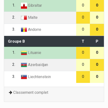
1.
0
0
Gibraltar
2.
0
0
Malte
3.
0
0
Andorre
Groupe B
T
P
1.
0
0
Lituanie
2.
0
0
Azerbaïdjan
3.
0
0
Liechtenstein
Classement complet