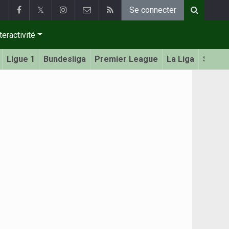
𝕏
Se connecter
teractivité
Ligue 1
Bundesliga
Premier League
La Liga
Serie 