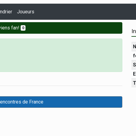
ndrier
Joueurs
iens fan!
0
I
N
f
S
E
T
rencontres de France