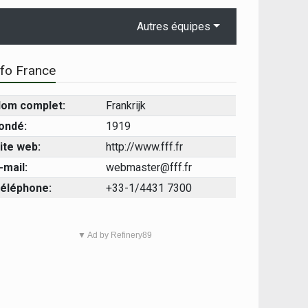
Autres équipes
nfo France
om complet:
Frankrijk
ondé:
1919
ite web:
http://www.fff.fr
-mail:
webmaster@fff.fr
éléphone:
+33-1/4431 7300
▼ Ad by Refinery89