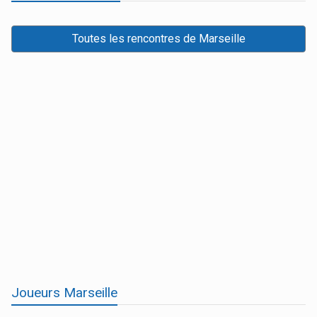
Toutes les rencontres de Marseille
Joueurs Marseille