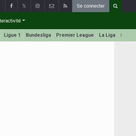
𝕏
Se connecter
teractivité
Ligue 1
Bundesliga
Premier League
La Liga
Serie 