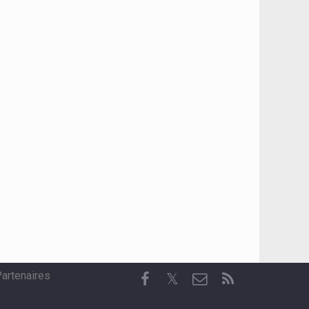
artenaires
𝕏