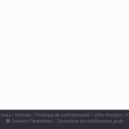
 nous
/
Histoire
/
Politique de confidentialité
/
offre d'emploi
/
P
Cookies Paramètres
/
Désactiver les notifications push