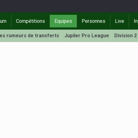
rum
Compétitions
Equipes
Personnes
Live
In
Les rumeurs de transferts
Jupiler Pro League
Division 2