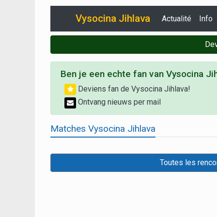
Vysocina Jihlava
Actualité
Info
Dev
Ben je een echte fan van Vysocina Ji
Deviens fan de Vysocina Jihlava!
Ontvang nieuws per mail
Matches Vysocina Jihlava
Toutes les renco