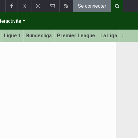
𝕏
Se connecter
teractivité
Ligue 1
Bundesliga
Premier League
La Liga
Serie 