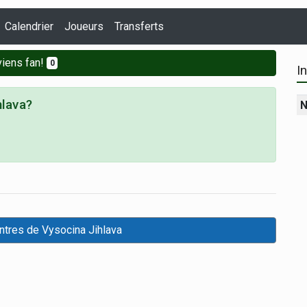
Calendrier
Joueurs
Transferts
iens fan!
0
I
hlava?
N
ntres de Vysocina Jihlava