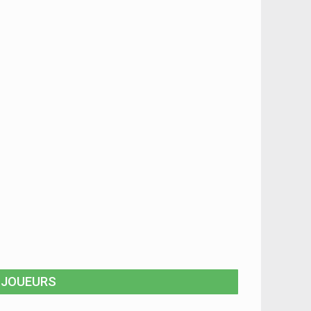
JOUEURS