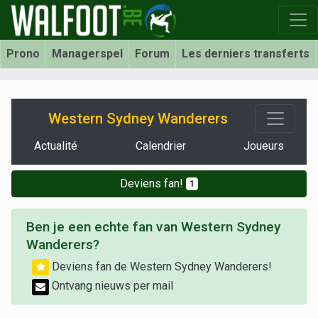
Prono
Managerspel
Forum
Les derniers transferts
Western Sydney Wanderers
Actualité
Calendrier
Joueurs
Deviens fan!
1
Ben je een echte fan van Western Sydney
Wanderers?
Deviens fan de Western Sydney Wanderers!
Ontvang nieuws per mail