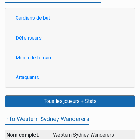
Gardiens de but
Défenseurs
Milieu de terrain
Attaquants
Tous les joueurs + Stats
Info Western Sydney Wanderers
Nom complet:
Western Sydney Wanderers