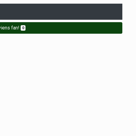
iens fan!
0