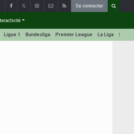
𝕏
Se connecter
teractivité
Ligue 1
Bundesliga
Premier League
La Liga
Serie 