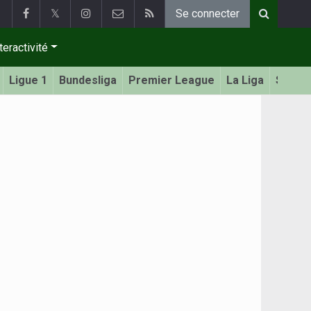
𝕏
Se connecter
teractivité
Ligue 1
Bundesliga
Premier League
La Liga
Serie 