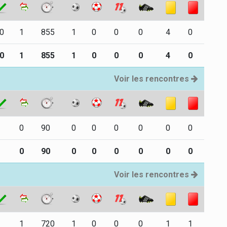
0
1
855
1
0
0
0
4
0
0
1
855
1
0
0
0
4
0
Voir les rencontres
0
90
0
0
0
0
0
0
0
90
0
0
0
0
0
0
Voir les rencontres
1
720
1
0
0
0
1
1