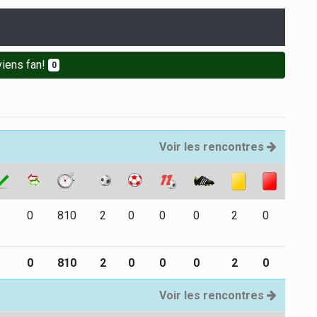
iens fan!
0
Voir les rencontres
0
810
2
0
0
0
2
0
0
810
2
0
0
0
2
0
Voir les rencontres