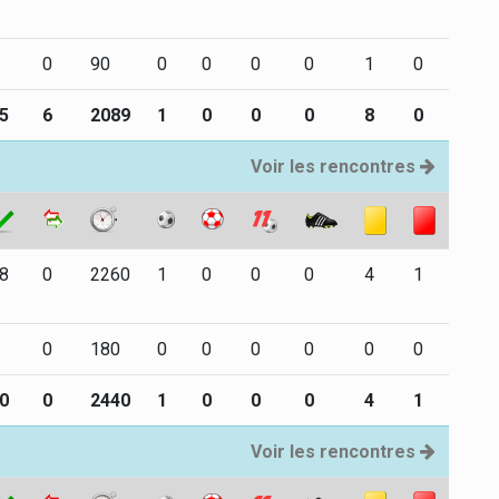
0
90
0
0
0
0
1
0
5
6
2089
1
0
0
0
8
0
Voir les rencontres
8
0
2260
1
0
0
0
4
1
0
180
0
0
0
0
0
0
0
0
2440
1
0
0
0
4
1
Voir les rencontres