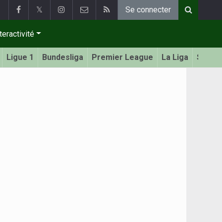
𝕏
Se connecter
teractivité
Ligue 1
Bundesliga
Premier League
La Liga
Serie 