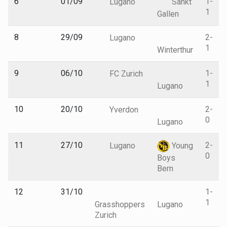
6
01/09
1-
Lugano
Sankt
1
Gallen
8
29/09
2-
Lugano
1
Winterthur
9
06/10
1-
FC Zurich
1
Lugano
10
20/10
2-
Yverdon
0
Lugano
11
27/10
2-
Lugano
Young
0
Boys
Bern
12
31/10
1-
1
Grasshoppers
Lugano
Zurich