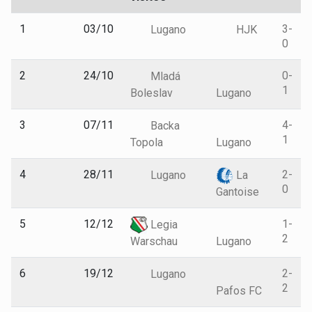
1
03/10
3-
Lugano
HJK
0
2
24/10
0-
Mladá
1
Boleslav
Lugano
3
07/11
4-
Backa
1
Topola
Lugano
4
28/11
2-
Lugano
La
0
Gantoise
5
12/12
1-
Legia
2
Warschau
Lugano
6
19/12
2-
Lugano
2
Pafos FC