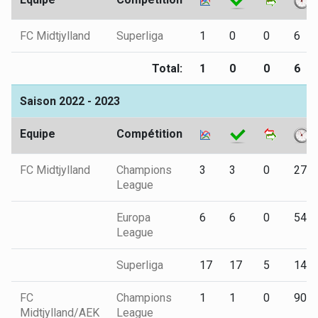
FC Midtjylland
Superliga
1
0
0
6
Total:
1
0
0
6
Saison 2022 - 2023
Equipe
Compétition
FC Midtjylland
Champions
3
3
0
270
League
Europa
6
6
0
540
League
Superliga
17
17
5
142
FC
Champions
1
1
0
90
Midtjylland/AEK
League