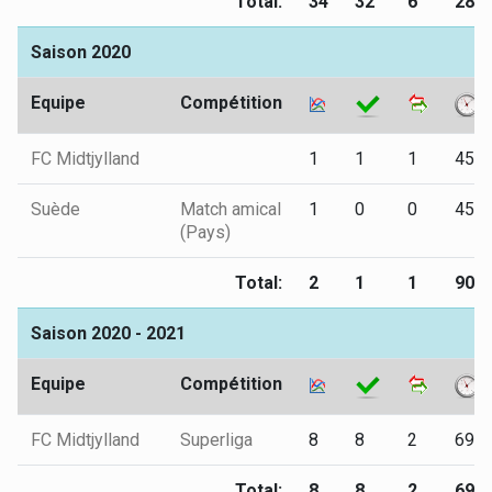
Total:
34
32
6
281
Saison 2020
Equipe
Compétition
FC Midtjylland
1
1
1
45
Suède
Match amical
1
0
0
45
(Pays)
Total:
2
1
1
90
Saison 2020 - 2021
Equipe
Compétition
FC Midtjylland
Superliga
8
8
2
694
Total:
8
8
2
694