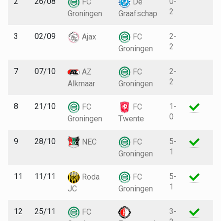
2
26/08
0-
4
FC
De
2
Groningen
Graafschap
3
02/09
2-
8
Ajax
FC
2
Groningen
7
07/10
2-
1
AZ
FC
2
Alkmaar
Groningen
8
21/10
1-
9
FC
FC
0
Groningen
Twente
9
28/10
5-
9
NEC
FC
1
Groningen
11
11/11
5-
4
Roda
FC
1
JC
Groningen
12
25/11
3-
7
FC