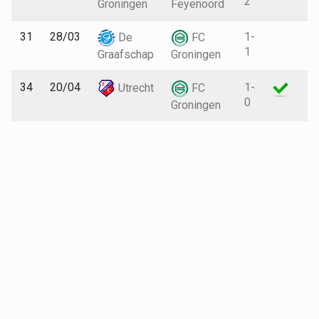
2
Groningen
Feyenoord
31
28/03
1-
1
De
FC
1
Graafschap
Groningen
34
20/04
1-
9
Utrecht
FC
0
Groningen