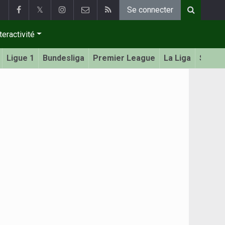
𝕏
Se connecter
teractivité
Ligue 1
Bundesliga
Premier League
La Liga
Serie 