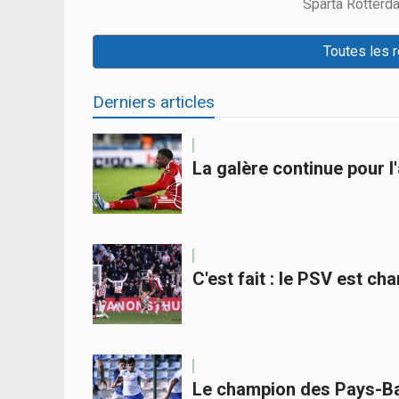
Sparta Rotter
Toutes les 
Derniers articles
La galère continue pour 
C'est fait : le PSV est c
Le champion des Pays-Bas