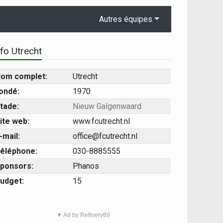
Autres équipes
nfo Utrecht
om complet:
Utrecht
ondé:
1970
tade:
Nieuw Galgenwaard
ite web:
www.fcutrecht.nl
-mail:
office@fcutrecht.nl
éléphone:
030-8885555
ponsors:
Phanos
udget:
15
▼ Ad by Refinery89