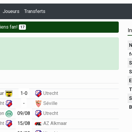
Joueurs
Transferts
iens fan!
17
I
N
f
S
S
E
T
1-0
ur
Utrecht
S
-
cht
Séville
B
09/08
gen
Utrecht
15/08
cht
AZ Alkmaar