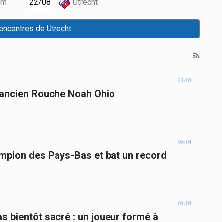
22/08
dam
Utrecht
rencontres de Utrecht
21/04
l'ancien Rouche Noah Ohio
06/04
hampion des Pays-Bas et bat un record
04/04
 bientôt sacré : un joueur formé à