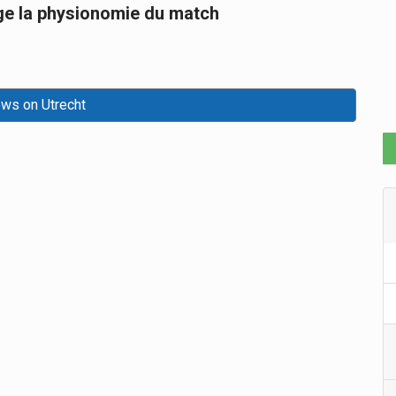
ge la physionomie du match
ews on Utrecht