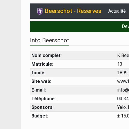
Beerschot - Reserves
Actualité
Dev
Info Beerschot
Nom complet:
K Bee
Matricule:
13
fondé:
1899
Site web:
www.b
E-mail:
info@
Téléphone:
03 34
Sponsors:
Yelo, 
Budget:
± 15.