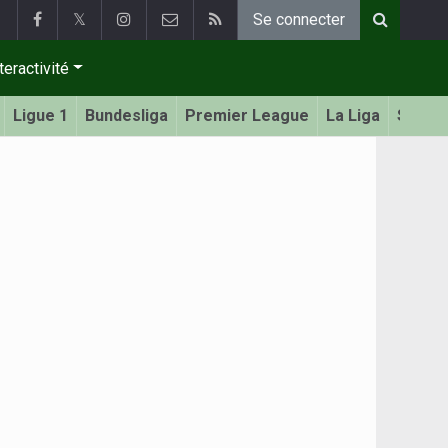
𝕏
Se connecter
teractivité
Ligue 1
Bundesliga
Premier League
La Liga
Serie 