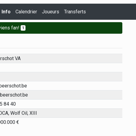
Info
Calendrier
Joueurs
Transferts
iens fan!
1
rschot VA
eerschot.be
beerschot.be
5 84 40
DCA, Wolf Oil, XIII
000.000 €