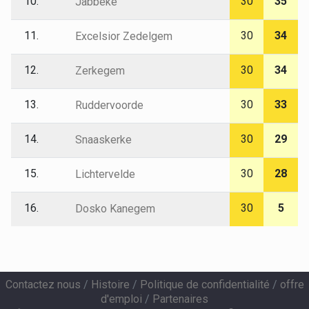
10.
30
35
Jabbeke
11.
30
34
Excelsior Zedelgem
12.
30
34
Zerkegem
13.
30
33
Ruddervoorde
14.
30
29
Snaaskerke
15.
30
28
Lichtervelde
16.
30
5
Dosko Kanegem
Contactez nous
/
Histoire
/
Politique de confidentialité
/
offre
d'emploi
/
Partenaires