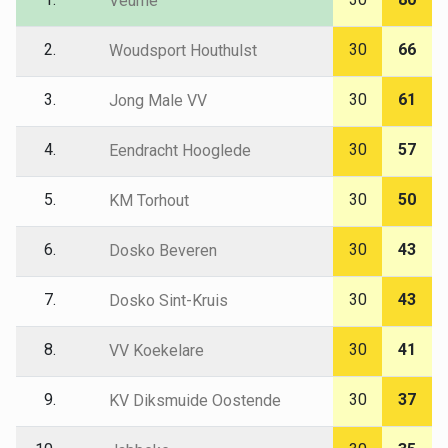
Veurne
2.
30
66
Woudsport Houthulst
3.
30
61
Jong Male VV
4.
30
57
Eendracht Hooglede
5.
30
50
KM Torhout
6.
30
43
Dosko Beveren
7.
30
43
Dosko Sint-Kruis
8.
30
41
VV Koekelare
9.
30
37
KV Diksmuide Oostende