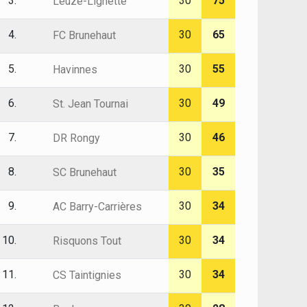
3.
30
75
Leuze-Lignette
4.
30
65
FC Brunehaut
5.
30
55
Havinnes
6.
30
49
St. Jean Tournai
7.
30
46
DR Rongy
8.
30
35
SC Brunehaut
9.
30
34
AC Barry-Carrières
10.
30
34
Risquons Tout
11.
30
34
CS Taintignies