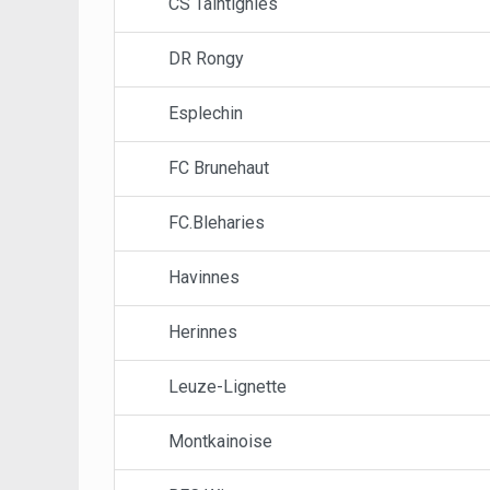
CS Taintignies
DR Rongy
Esplechin
FC Brunehaut
FC.Bleharies
Havinnes
Herinnes
Leuze-Lignette
Montkainoise