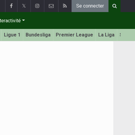
𝕏
Se connecter
teractivité
Ligue 1
Bundesliga
Premier League
La Liga
Serie 