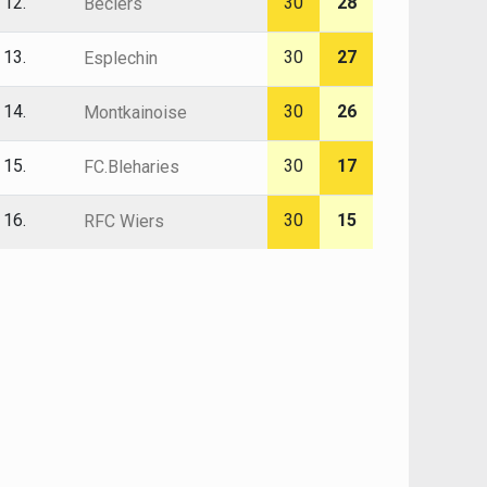
12.
30
28
Beclers
13.
30
27
Esplechin
14.
30
26
Montkainoise
15.
30
17
FC.Bleharies
16.
30
15
RFC Wiers