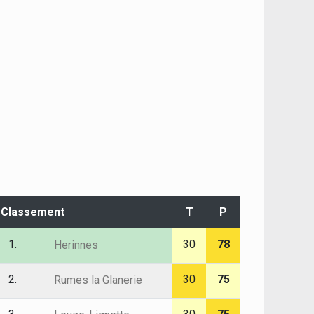
Classement
T
P
1.
30
78
Herinnes
2.
30
75
Rumes la Glanerie