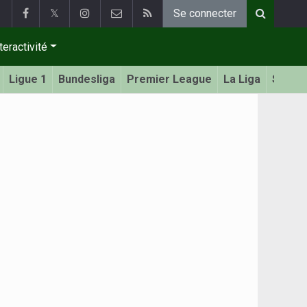
𝕏
Se connecter
teractivité
Ligue 1
Bundesliga
Premier League
La Liga
Serie 