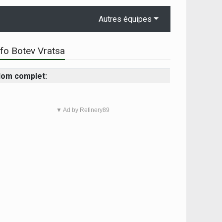
Autres équipes
nfo Botev Vratsa
om complet:
▼ Ad by Refinery89