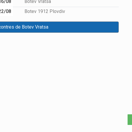
16/08
Botev Vratsa
22/08
Botev 1912 Plovdiv
contres de Botev Vratsa