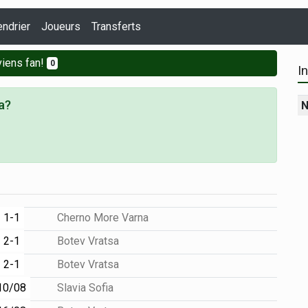
endrier
Joueurs
Transferts
iens fan!
0
I
a?
N
1-1
Cherno More Varna
2-1
Botev Vratsa
2-1
Botev Vratsa
10/08
Slavia Sofia