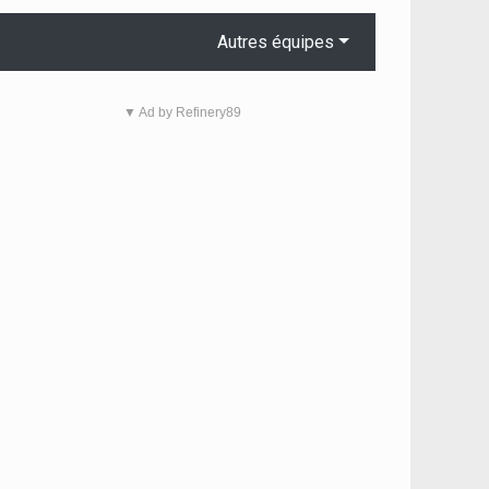
Autres équipes
▼ Ad by Refinery89