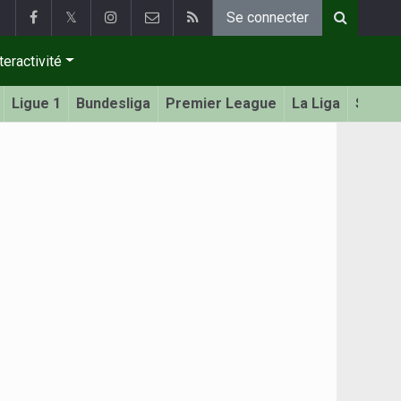
𝕏
Se connecter
teractivité
Ligue 1
Bundesliga
Premier League
La Liga
Serie 