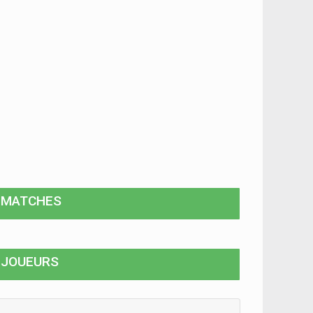
MATCHES
JOUEURS