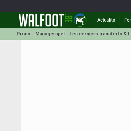
Actualité
Fo
Prono
Managerspel
Les derniers transferts & 