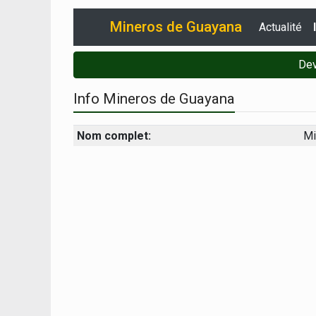
Mineros de Guayana
Actualité
Dev
Info Mineros de Guayana
Nom complet:
Mi