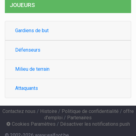
JOUEURS
Gardiens de but
Défenseurs
Milieu de terrain
Attaquants
Contactez nous
/
Histoire
/
Politique de confidentialité
/
offre
d'emploi
/
Partenaires
Cookies Paramètres
/
Désactiver les notifications push
© 2002-2026 www.walfoot.be