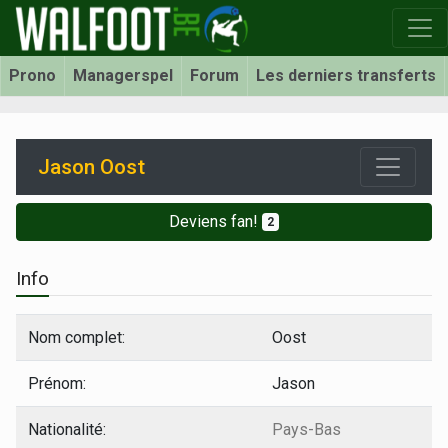
Prono
Managerspel
Forum
Les derniers transferts
Jason Oost
Deviens fan!
2
Info
Nom complet:
Oost
Prénom:
Jason
Nationalité:
Pays-Bas