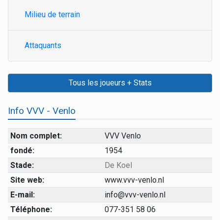
Milieu de terrain
Attaquants
Tous les joueurs + Stats
Info VVV - Venlo
Nom complet:
VVV Venlo
fondé:
1954
Stade:
De Koel
Site web:
www.vvv-venlo.nl
E-mail:
info@vvv-venlo.nl
Téléphone:
077-351 58 06