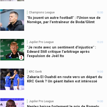
Champions League
15:00
"Ils jouent un autre football" : l'Union vue de
Norvège, par l'entraîneur de Bodø/Glimt
Jupiler Pro League
15:20
"Je reste avec un sentiment d’injustice" :
Edward Still critique l’arbitrage après
l’expulsion de Joël Ito
2
KRC Genk
14:30
Zakaria El Ouahdi en route vers un départ du
KRC Genk ? Un géant italien est intéressé
Jupiler Pro League
14:00
Naples baisse fortement le prix de Romelu