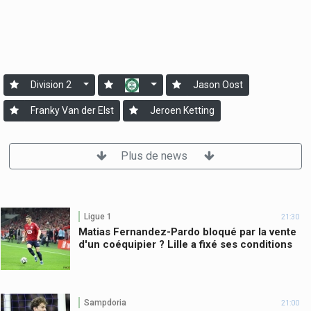
Division 2
Jason Oost
Franky Van der Elst
Jeroen Ketting
Plus de news
Ligue 1
21:30
Matias Fernandez-Pardo bloqué par la vente
d'un coéquipier ? Lille a fixé ses conditions
Sampdoria
21:00