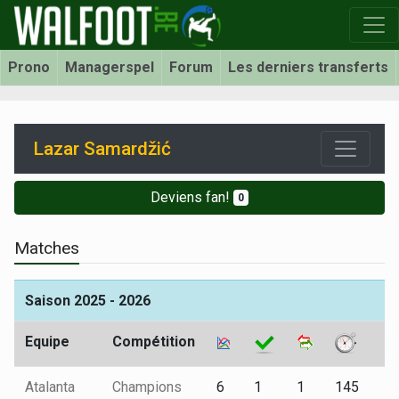
Prono
Managerspel
Forum
Les derniers transferts
Lazar Samardžić
Deviens fan!
0
Matches
Saison 2025 - 2026
Equipe
Compétition
Atalanta
Champions
6
1
1
145
2