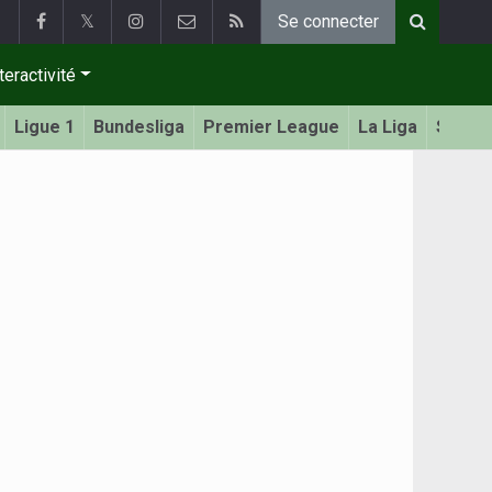
𝕏
Se connecter
teractivité
Ligue 1
Bundesliga
Premier League
La Liga
Serie 