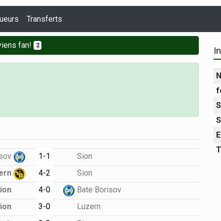
ueurs
Transferts
iens fan!
2
I
N
f
S
S
E
T
1-1
isov
Sion
4-2
Bern
Sion
4-0
ion
Bate Borisov
3-0
ion
Luzern