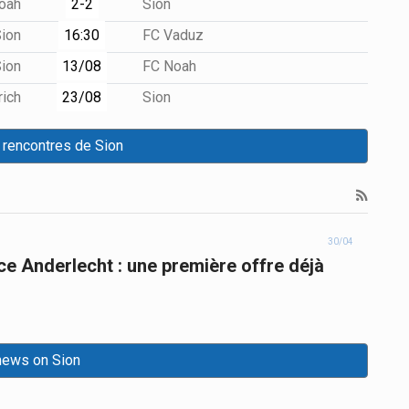
2-2
Noah
Sion
16:30
Sion
FC Vaduz
13/08
Sion
FC Noah
23/08
rich
Sion
 rencontres de Sion
30/04
e Anderlecht : une première offre déjà
 news on Sion