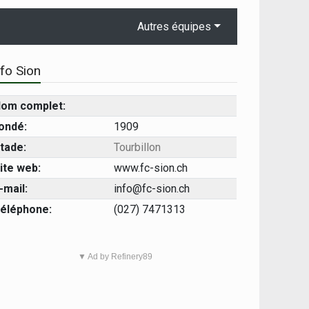
Autres équipes
nfo Sion
om complet:
ondé:
1909
tade:
Tourbillon
ite web:
www.fc-sion.ch
-mail:
info@fc-sion.ch
éléphone:
(027) 7471313
▼ Ad by Refinery89