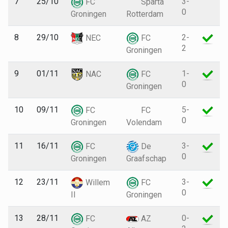
7
25/10
3-
FC
Sparta
0
Groningen
Rotterdam
8
29/10
2-
NEC
FC
2
Groningen
9
01/11
1-
NAC
FC
0
Groningen
10
09/11
5-
FC
FC
0
Groningen
Volendam
11
16/11
3-
FC
De
0
Groningen
Graafschap
12
23/11
3-
Willem
FC
0
II
Groningen
13
28/11
0-
FC
AZ