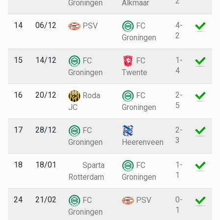
2
Groningen
Alkmaar
14
06/12
4-
PSV
FC
2
Groningen
15
14/12
1-
FC
FC
4
Groningen
Twente
16
20/12
2-
Roda
FC
5
JC
Groningen
17
28/12
2-
FC
3
Groningen
Heerenveen
18
18/01
1-
Sparta
FC
1
Rotterdam
Groningen
24
21/02
0-
FC
PSV
1
Groningen