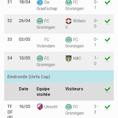
31
18/04
0-
De
FC
1
Graafschap
Groningen
32
26/04
0-
FC
Willem
0
Groningen
II
33
03/05
0-
FC
FC
1
Volendam
Groningen
34
10/05
1-
FC
NAC
0
Groningen
Eindronde (Uefa Cup)
Date
Equipe
Visiteurs
visitée
TF
16/05
3-
Utrecht
FC
DF
3
Groningen
(R)