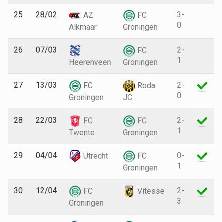
25
28/02
3-
AZ
FC
0
Alkmaar
Groningen
26
07/03
2-
FC
1
Heerenveen
Groningen
27
13/03
2-
FC
Roda
0
Groningen
JC
28
22/03
2-
FC
FC
1
Twente
Groningen
29
04/04
0-
Utrecht
FC
1
Groningen
30
12/04
2-
FC
Vitesse
3
Groningen