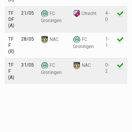
TF
21/05
4-
FC
Utrecht
DF
0
Groningen
(A)
TF
28/05
1-
NAC
FC
F
1
Groningen
(R)
TF
31/05
0-
FC
NAC
F
2
Groningen
(A)