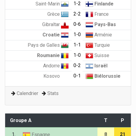
1-2
Saint-Marin
Finlande
2-2
Grèce
France
0-6
Gibraltar
Pays-Bas
1-0
Croatie
Arménie
1-1
Pays de Galles
Turquie
1-0
Roumanie
Suisse
0-2
Andorre
Israël
0-1
Kosovo
Biélorussie
Calendrier
Stats
Groupe A
T
P
1.
8
21
Espagne