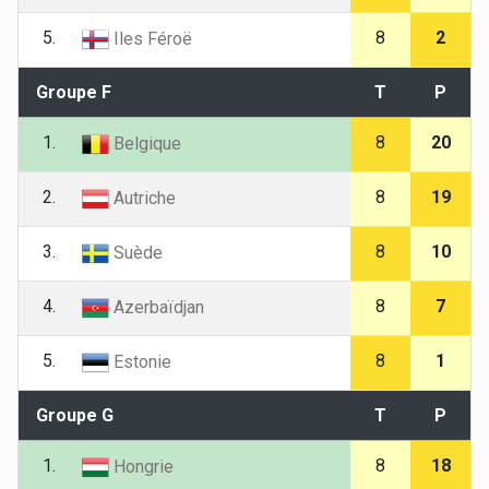
5.
8
2
Iles Féroë
Groupe F
T
P
1.
8
20
Belgique
2.
8
19
Autriche
3.
8
10
Suède
4.
8
7
Azerbaïdjan
5.
8
1
Estonie
Groupe G
T
P
1.
8
18
Hongrie