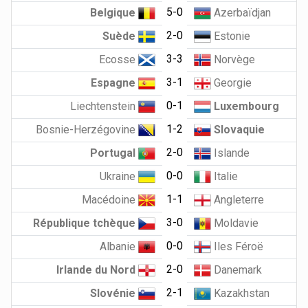
5-0
Belgique
Azerbaïdjan
2-0
Suède
Estonie
3-3
Ecosse
Norvège
3-1
Espagne
Georgie
0-1
Liechtenstein
Luxembourg
1-2
Bosnie-Herzégovine
Slovaquie
2-0
Portugal
Islande
0-0
Ukraine
Italie
1-1
Macédoine
Angleterre
3-0
République tchèque
Moldavie
0-0
Albanie
Iles Féroë
2-0
Irlande du Nord
Danemark
2-1
Slovénie
Kazakhstan