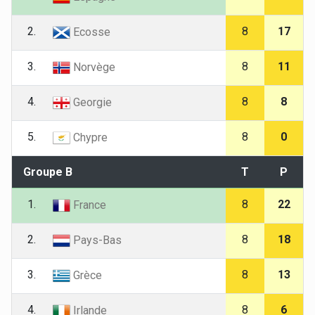
2.
8
17
Ecosse
3.
8
11
Norvège
4.
8
8
Georgie
5.
8
0
Chypre
Groupe B
T
P
1.
8
22
France
2.
8
18
Pays-Bas
3.
8
13
Grèce
4.
8
6
Irlande