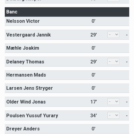
Banc
Nelsson Victor
0'
Vestergaard Jannik
29'
-
Mæhle Joakim
0'
Delaney Thomas
29'
-
Hermansen Mads
0'
Larsen Jens Stryger
0'
Older Wind Jonas
17'
-
Poulsen Yussuf Yurary
34'
-
Dreyer Anders
0'