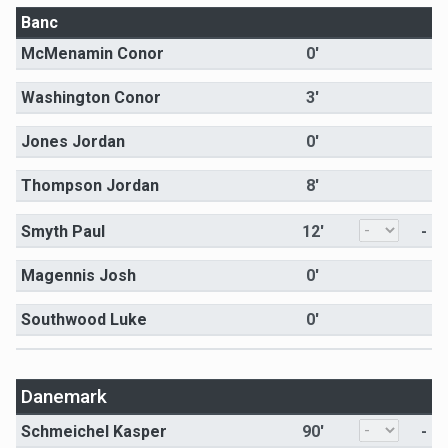
Banc
McMenamin Conor
0'
Washington Conor
3'
Jones Jordan
0'
Thompson Jordan
8'
Smyth Paul
12'
-
Magennis Josh
0'
Southwood Luke
0'
Danemark
Schmeichel Kasper
90'
-