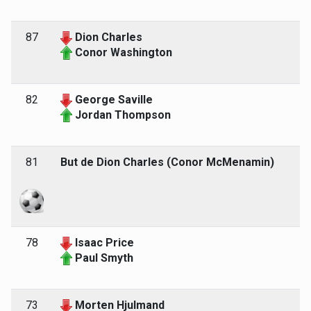
87
Dion Charles
Conor Washington
82
George Saville
Jordan Thompson
81
But de Dion Charles (Conor McMenamin)
78
Isaac Price
Paul Smyth
73
Morten Hjulmand