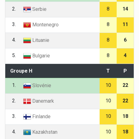
2.
8
14
Serbie
3.
8
11
Montenegro
4.
8
6
Lituanie
5.
8
4
Bulgarie
Groupe H
T
P
1.
10
22
Slovénie
2.
10
22
Danemark
3.
10
18
Finlande
4.
10
18
Kazakhstan