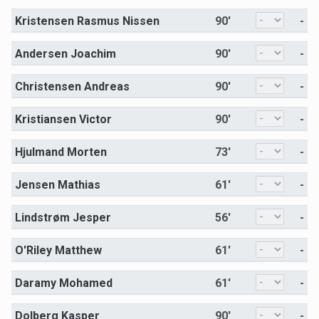
Kristensen Rasmus Nissen
90'
-
Andersen Joachim
90'
-
Christensen Andreas
90'
-
Kristiansen Victor
90'
-
Hjulmand Morten
73'
-
Jensen Mathias
61'
-
Lindstrøm Jesper
56'
-
O'Riley Matthew
61'
-
Daramy Mohamed
61'
-
Dolberg Kasper
90'
-