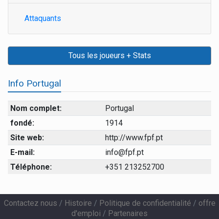
Attaquants
Tous les joueurs + Stats
Info Portugal
Nom complet:
Portugal
fondé:
1914
Site web:
http://www.fpf.pt
E-mail:
info@fpf.pt
Téléphone:
+351 213252700
Contactez nous
/
Histoire
/
Politique de confidentialité
/
offre
d'emploi
/
Partenaires