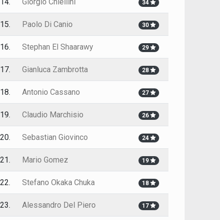
14.
Giorgio Chiellini
34
15.
Paolo Di Canio
30
16.
Stephan El Shaarawy
29
17.
Gianluca Zambrotta
28
18.
Antonio Cassano
27
19.
Claudio Marchisio
26
20.
Sebastian Giovinco
24
21.
Mario Gomez
19
22.
Stefano Okaka Chuka
18
23.
Alessandro Del Piero
17