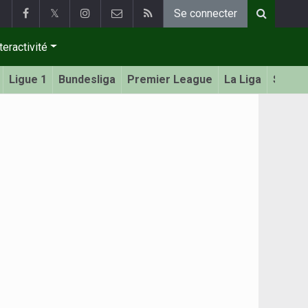
𝕏
Se connecter
teractivité
Ligue 1
Bundesliga
Premier League
La Liga
Serie 