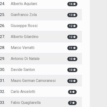
24.
Alberto Aquilani
16
25.
Gianfranco Zola
13
26.
Giuseppe Rossi
12
27.
Alberto Gilardino
12
28.
Marco Verratti
11
29.
Antonio Di Natale
10
30.
Davide Santon
10
31.
Mauro German Camoranesi
10
32.
Carlo Ancelotti
8
33.
Fabio Quagliarella
7