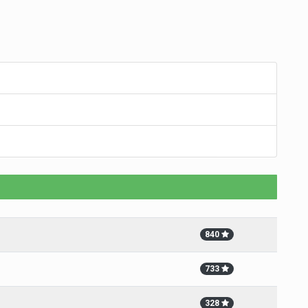
840
733
328