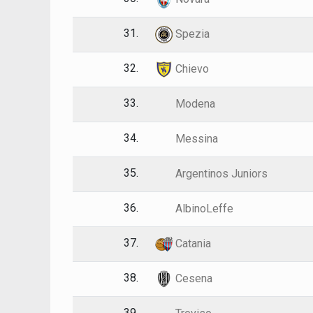
31.
Spezia
32.
Chievo
33.
Modena
34.
Messina
35.
Argentinos Juniors
36.
AlbinoLeffe
37.
Catania
38.
Cesena
39.