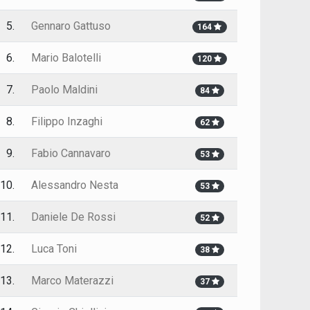
5.
Gennaro Gattuso
164
6.
Mario Balotelli
120
7.
Paolo Maldini
84
8.
Filippo Inzaghi
62
9.
Fabio Cannavaro
53
10.
Alessandro Nesta
53
11.
Daniele De Rossi
52
12.
Luca Toni
38
13.
Marco Materazzi
37