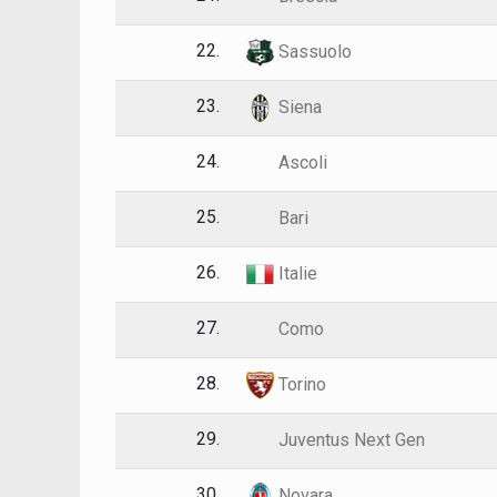
22.
Sassuolo
23.
Siena
24.
Ascoli
25.
Bari
26.
Italie
27.
Como
28.
Torino
29.
Juventus Next Gen
30.
Novara