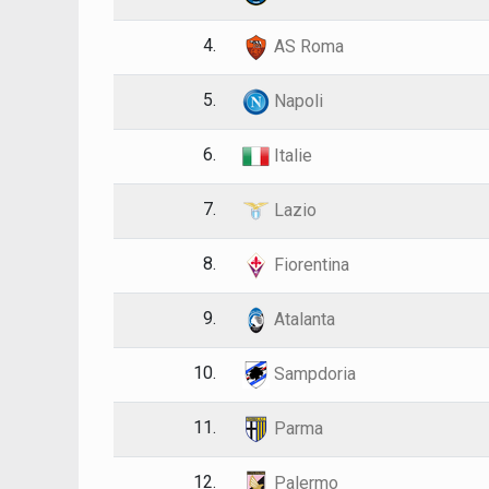
4.
AS Roma
5.
Napoli
6.
Italie
7.
Lazio
8.
Fiorentina
9.
Atalanta
10.
Sampdoria
11.
Parma
12.
Palermo