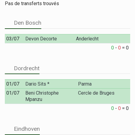
Pas de transferts trouvés
Den Bosch
03/07
Devon Decorte
Anderlecht
0
-
0
=
0
Dordrecht
01/07
Dario Sits *
Parma
01/07
Beni Christophe
Cercle de Bruges
Mpanzu
0
-
0
=
0
Eindhoven