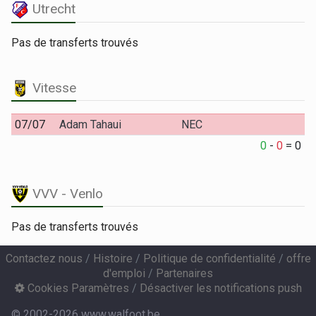
Utrecht
Pas de transferts trouvés
Vitesse
07/07
Adam Tahaui
NEC
0
-
0
=
0
VVV - Venlo
Pas de transferts trouvés
Contactez nous
/
Histoire
/
Politique de confidentialité
/
offre
d'emploi
/
Partenaires
Cookies Paramètres
/
Désactiver les notifications push
© 2002-2026 www.walfoot.be