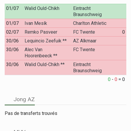
01/07
Walid Ould-Chikh
Eintracht
Braunschweig
01/07
Ivan Mesík
Charlton Athletic
02/07
Remko Pasveer
FC Twente
0
30/06
Lequincio Zeefuik **
AZ Alkmaar
30/06
Alec Van
FC Twente
Hoorenbeeck **
30/06
Walid Ould-Chikh **
Eintracht
Braunschweig
0
-
0
=
0
Jong AZ
Pas de transferts trouvés