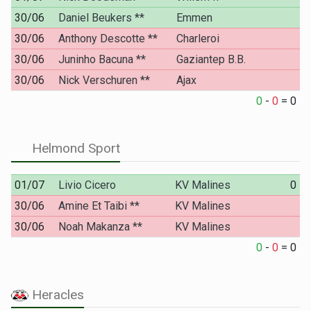
30/06
Daniel Beukers **
Emmen
30/06
Anthony Descotte **
Charleroi
30/06
Juninho Bacuna **
Gaziantep B.B.
30/06
Nick Verschuren **
Ajax
0
-
0
=
0
Helmond Sport
01/07
Livio Cicero
KV Malines
0
30/06
Amine Et Taibi **
KV Malines
30/06
Noah Makanza **
KV Malines
0
-
0
=
0
Heracles