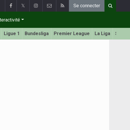
𝕏
Se connecter
teractivité
Ligue 1
Bundesliga
Premier League
La Liga
Serie 