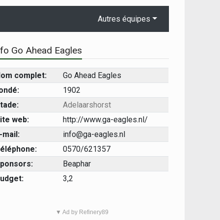
Autres équipes
nfo Go Ahead Eagles
om complet:
Go Ahead Eagles
ondé:
1902
tade:
Adelaarshorst
ite web:
http://www.ga-eagles.nl/
-mail:
info@ga-eagles.nl
éléphone:
0570/621357
ponsors:
Beaphar
udget:
3,2
▼ Ad by Refinery89