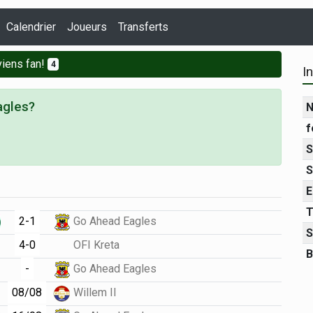
Calendrier
Joueurs
Transferts
iens fan!
4
I
agles?
N
f
S
S
E
T
2-1
Go Ahead Eagles
S
4-0
OFI Kreta
B
-
Go Ahead Eagles
08/08
Willem II