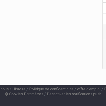
 nous
/
Histoire
/
Politique de confidentialité
/
offre d'emploi
/
P
Cookies Paramètres
/
Désactiver les notifications push