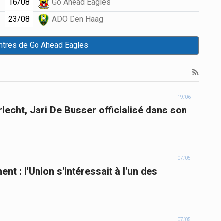
16/08
Go Ahead Eagles
23/08
ADO Den Haag
ntres de Go Ahead Eagles
19/06
lecht, Jari De Busser officialisé dans son
07/05
t : l'Union s'intéressait à l'un des
B
07/05