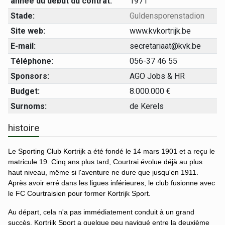
année du début du contrat:
1971
Stade:
Guldensporenstadion
Site web:
www.kvkortrijk.be
E-mail:
secretariaat@kvk.be
Téléphone:
056-37 46 55
Sponsors:
AGO Jobs & HR
Budget:
8.000.000 €
Surnoms:
de Kerels
histoire
Le Sporting Club Kortrijk a été fondé le 14 mars 1901 et a reçu le
matricule 19. Cinq ans plus tard, Courtrai évolue déjà au plus
haut niveau, même si l'aventure ne dure que jusqu'en 1911.
Après avoir erré dans les ligues inférieures, le club fusionne avec
le FC Courtraisien pour former Kortrijk Sport.
Au départ, cela n'a pas immédiatement conduit à un grand
succès. Kortrijk Sport a quelque peu navigué entre la deuxième