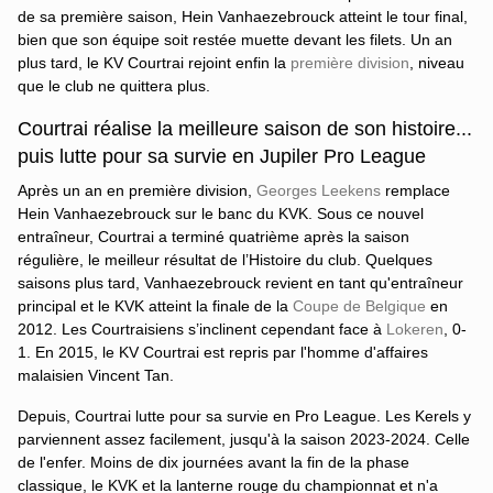
de sa première saison, Hein Vanhaezebrouck atteint le tour final,
bien que son équipe soit restée muette devant les filets. Un an
plus tard, le KV Courtrai rejoint enfin la
première division
, niveau
que le club ne quittera plus.
Courtrai réalise la meilleure saison de son histoire...
puis lutte pour sa survie en Jupiler Pro League
Après un an en première division,
Georges Leekens
remplace
Hein Vanhaezebrouck sur le banc du KVK. Sous ce nouvel
entraîneur, Courtrai a terminé quatrième après la saison
régulière, le meilleur résultat de l’Histoire du club. Quelques
saisons plus tard, Vanhaezebrouck revient en tant qu'entraîneur
principal et le KVK atteint la finale de la
Coupe de Belgique
en
2012. Les Courtraisiens s’inclinent cependant face à
Lokeren
, 0-
1. En 2015, le KV Courtrai est repris par l'homme d'affaires
malaisien Vincent Tan.
Depuis, Courtrai lutte pour sa survie en Pro League. Les Kerels y
parviennent assez facilement, jusqu'à la saison 2023-2024. Celle
de l'enfer. Moins de dix journées avant la fin de la phase
classique, le KVK et la lanterne rouge du championnat et n'a