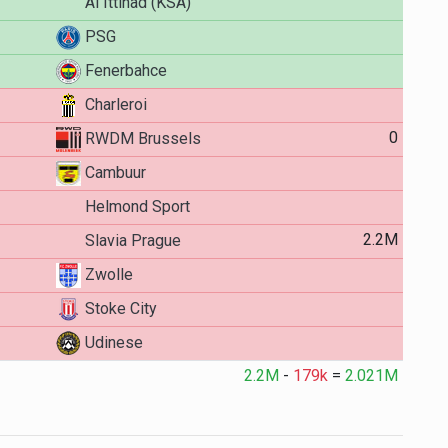
Al Ittihad (KSA)
PSG
Fenerbahce
Charleroi
0
RWDM Brussels
Cambuur
Helmond Sport
2.2M
Slavia Prague
Zwolle
Stoke City
Udinese
2.2M
-
179k
=
2.021M