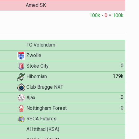
Amed SK
100k
-
0
=
100k
FC Volendam
Zwolle
0
Stoke City
179k
Hibernian
Club Brugge NXT
0
Ajax
0
Nottingham Forest
RSCA Futures
Al Ittihad (KSA)