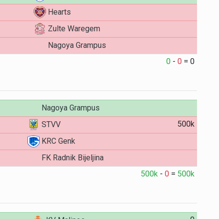
Hearts
Zulte Waregem
Nagoya Grampus
0
-
0
=
0
Nagoya Grampus
500k
STVV
KRC Genk
FK Radnik Bijeljina
500k
-
0
=
500k