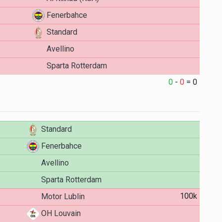
Fenerbahce
Standard
Avellino
Sparta Rotterdam
0
-
0
=
0
Standard
Fenerbahce
Avellino
Sparta Rotterdam
100k
Motor Lublin
OH Louvain