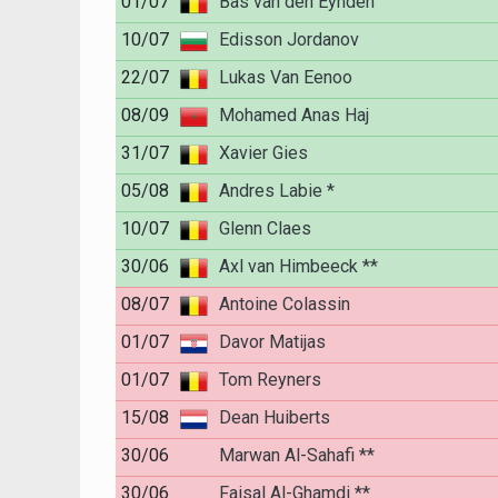
01/07
Bas van den Eynden
10/07
Edisson Jordanov
22/07
Lukas Van Eenoo
08/09
Mohamed Anas Haj
31/07
Xavier Gies
05/08
Andres Labie *
10/07
Glenn Claes
30/06
Axl van Himbeeck **
08/07
Antoine Colassin
01/07
Davor Matijas
01/07
Tom Reyners
15/08
Dean Huiberts
30/06
Marwan Al-Sahafi **
30/06
Faisal Al-Ghamdi **