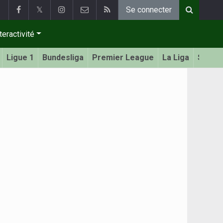
𝕏
Se connecter
teractivité
Ligue 1
Bundesliga
Premier League
La Liga
Serie 