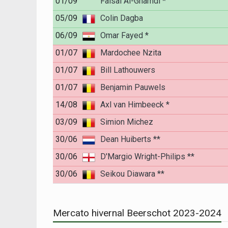
01/09
Faisal Al-Ghamdi *
05/09
Colin Dagba
06/09
Omar Fayed *
01/07
Mardochee Nzita
01/07
Bill Lathouwers
01/07
Benjamin Pauwels
14/08
Axl van Himbeeck *
03/09
Simion Michez
30/06
Dean Huiberts **
30/06
D'Margio Wright-Philips **
30/06
Seikou Diawara **
Mercato hivernal Beerschot 2023-2024