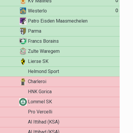
0
KV Malines
0
Westerlo
Patro Eisden Maasmechelen
Parma
Francs Borains
Zulte Waregem
Lierse SK
Helmond Sport
Charleroi
HNK Gorica
Lommel SK
Pro Vercelli
Al Ittihad (KSA)
Al Ittihad (KSA)