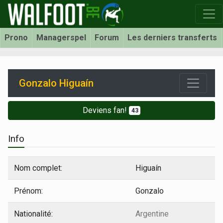
Prono
Managerspel
Forum
Les derniers transferts
Gonzalo Higuaín
Deviens fan!
43
Info
Nom complet:
Higuaín
Prénom:
Gonzalo
Nationalité:
Argentine