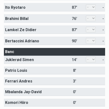
Ito Ryotaro
87'
-
Brahimi Billal
76'
-
Lamkel Ze Didier
87'
-
Bertaccini Adriano
90'
-
Banc
Juklerød Simen
14'
-
Patris Louis
8'
Ferrari Andres
3'
Mbalanda Jay-David
0'
Komori Hiiro
0'