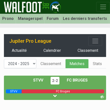
Prono
Managerspel
Forum
Les derniers transferts
Jupiler Pro League
Actualité
Calendrier
Classement
Classement
Matches
Stats
STVV
FC BRUGES
2-2
STVV
FC Bruges