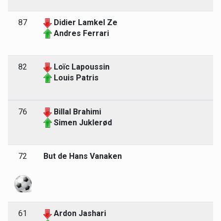
87
Didier Lamkel Ze
Andres Ferrari
82
Loïc Lapoussin
Louis Patris
76
Billal Brahimi
Simen Juklerød
72
But de Hans Vanaken
61
Ardon Jashari