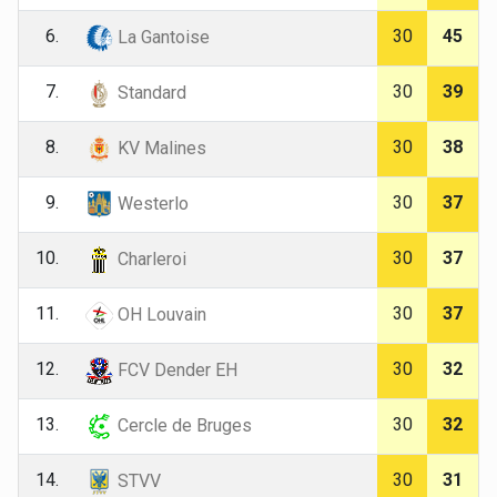
6.
30
45
La Gantoise
7.
30
39
Standard
8.
30
38
KV Malines
9.
30
37
Westerlo
10.
30
37
Charleroi
11.
30
37
OH Louvain
12.
30
32
FCV Dender EH
13.
30
32
Cercle de Bruges
14.
30
31
STVV