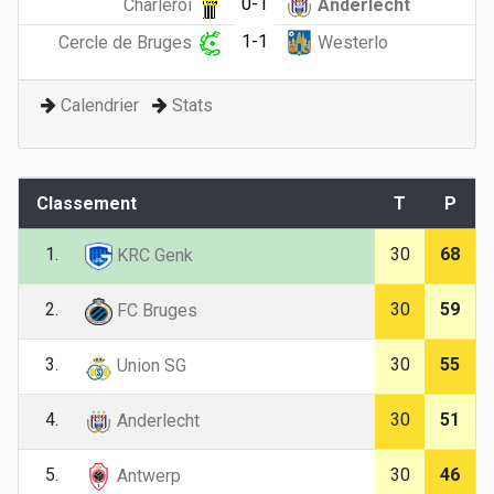
0-1
Charleroi
Anderlecht
1-1
Cercle de Bruges
Westerlo
Calendrier
Stats
Classement
T
P
1.
30
68
KRC Genk
2.
30
59
FC Bruges
3.
30
55
Union SG
4.
30
51
Anderlecht
5.
30
46
Antwerp