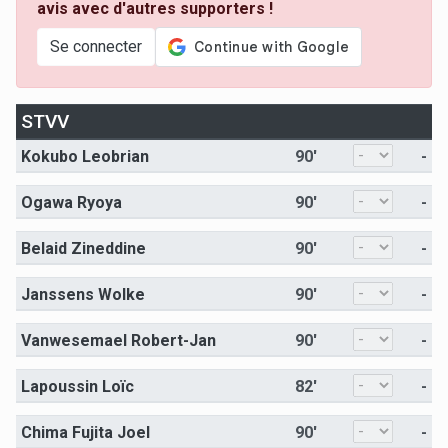
avis avec d'autres supporters !
Se connecter
STVV
Kokubo Leobrian
90'
-
Ogawa Ryoya
90'
-
Belaid Zineddine
90'
-
Janssens Wolke
90'
-
Vanwesemael Robert-Jan
90'
-
Lapoussin Loïc
82'
-
Chima Fujita Joel
90'
-