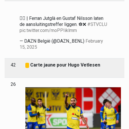
🙅‍♂️ | Ferran Jutglà en Gustaf Nilsson laten
de aansluitingstreffer liggen. ⚽️❌
#STVCLU
pic.twitter.com/moPPIiklmm
— DAZN België (@DAZN_BENL)
February
15, 2025
42
Carte jaune pour Hugo Vetlesen
26