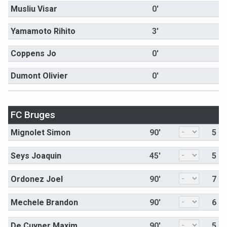
Musliu Visar
0'
Yamamoto Rihito
3'
Coppens Jo
0'
Dumont Olivier
0'
FC Bruges
Mignolet Simon
90'
5
Seys Joaquin
45'
5
Ordonez Joel
90'
7
Mechele Brandon
90'
6
De Cuyper Maxim
90'
5