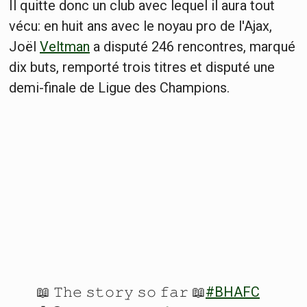
Il quitte donc un club avec lequel il aura tout
vécu: en huit ans avec le noyau pro de l'Ajax,
Joël
Veltman
a disputé 246 rencontres, marqué
dix buts, remporté trois titres et disputé une
demi-finale de Ligue des Champions.
📖 𝚃𝚑𝚎 𝚜𝚝𝚘𝚛𝚢 𝚜𝚘 𝚏𝚊𝚛 📖
#BHAFC