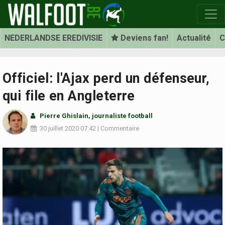
NEDERLANDSE EREDIVISIE
Deviens fan!
Actualité
C
Officiel: l'Ajax perd un défenseur,
qui file en Angleterre
Pierre Ghislain
, journaliste football
30 juillet 2020
07:42
|
Commentaire