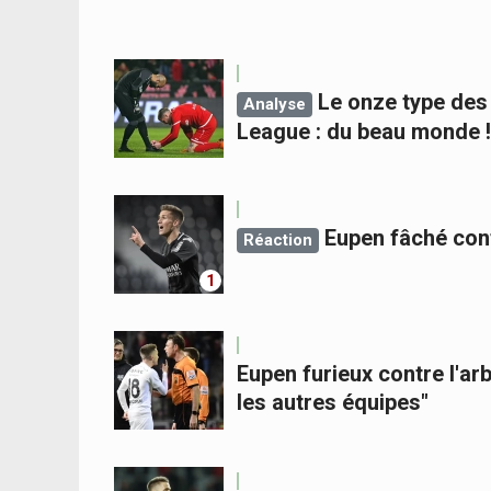
Le onze type des 
Analyse
League : du beau monde !
Eupen fâché cont
Réaction
1
Eupen furieux contre l'a
les autres équipes"