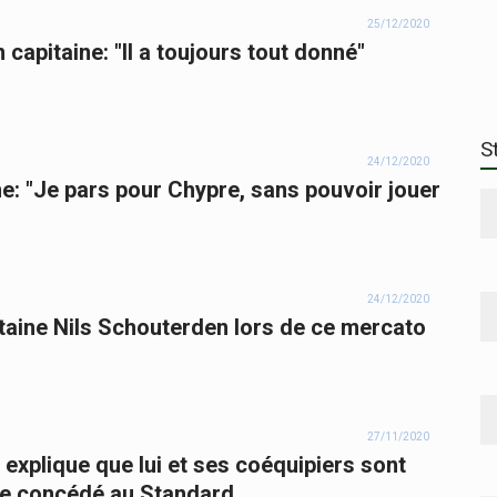
25/12/2020
capitaine: "Il a toujours tout donné"
S
24/12/2020
e: "Je pars pour Chypre, sans pouvoir jouer
24/12/2020
taine Nils Schouterden lors de ce mercato
27/11/2020
explique que lui et ses coéquipiers sont
ge concédé au Standard