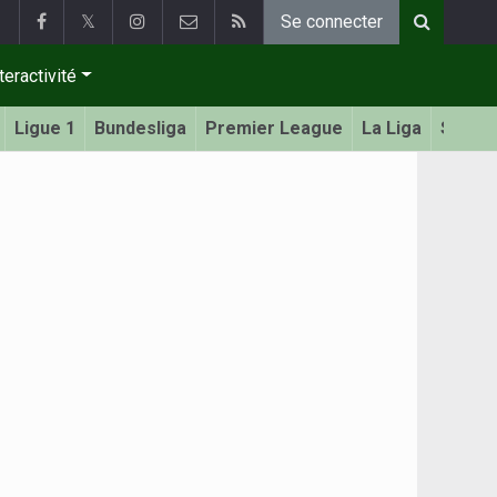
𝕏
Se connecter
teractivité
Ligue 1
Bundesliga
Premier League
La Liga
Serie 