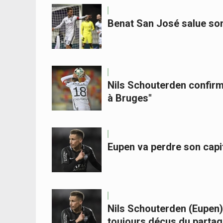
Benat San José salue son 
Nils Schouterden confirm
à Bruges"
Eupen va perdre son capi
Nils Schouterden (Eupen) 
toujours déçus du parta