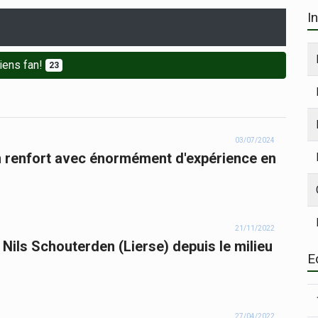
I
iens fan!
23
03/07/2024
n renfort avec énormément d'expérience en
21/11/2022
 Nils Schouterden (Lierse) depuis le milieu
E
27/04/2022