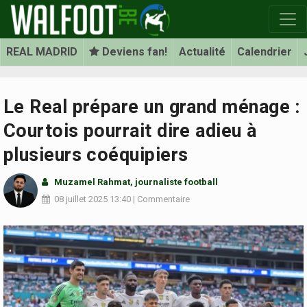
REAL MADRID
Deviens fan!
Actualité
Calendrier
Le Real prépare un grand ménage :
Courtois pourrait dire adieu à
plusieurs coéquipiers
Muzamel Rahmat, journaliste football
08 juillet 2025
13:40
|
Commentaire