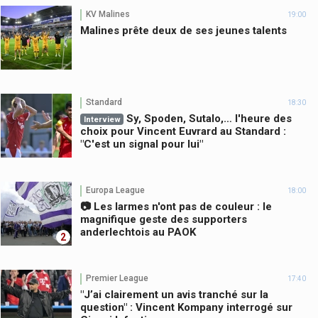
KV Malines
19:00
Malines prête deux de ses jeunes talents
Standard
18:30
Sy, Spoden, Sutalo,… l'heure des
Interview
choix pour Vincent Euvrard au Standard :
"C'est un signal pour lui"
Europa League
18:00
📷 Les larmes n'ont pas de couleur : le
magnifique geste des supporters
anderlechtois au PAOK
2
Premier League
17:40
"J’ai clairement un avis tranché sur la
question" : Vincent Kompany interrogé sur