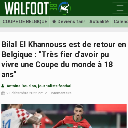
COUPE DE BELGIQUE
Deviens fan!
Actualité
Calend
Bilal El Khannouss est de retour en
Belgique : "Très fier d'avoir pu
vivre une Coupe du monde à 18
ans"
Antoine Bourlon, journaliste football
21 décembre 2022
22:12
|
Commentaire