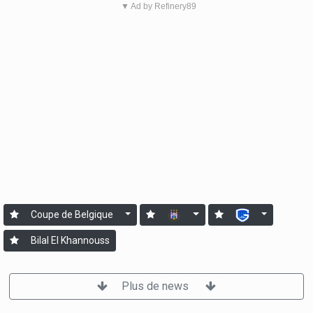
▼ Ad by Refinery89
Coupe de Belgique
Bilal El Khannouss
Plus de news