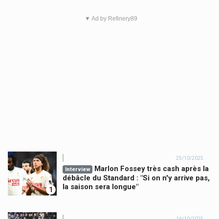
▼ Ad by Refinery89
25/10/2025
Marlon Fossey très cash après la
Interview
débâcle du Standard : "Si on n'y arrive pas,
la saison sera longue"
1
16/10/2025