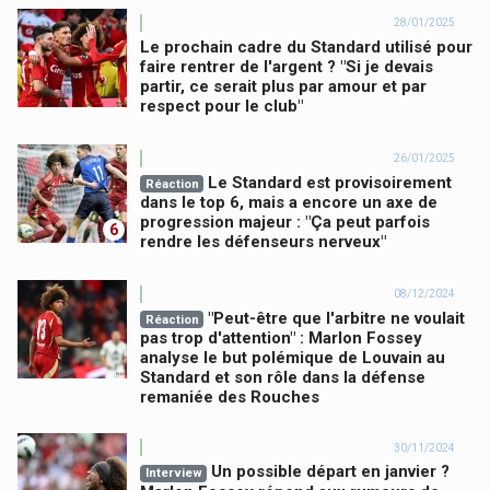
28/01/2025
Le prochain cadre du Standard utilisé pour
faire rentrer de l'argent ? "Si je devais
partir, ce serait plus par amour et par
respect pour le club"
26/01/2025
Le Standard est provisoirement
Réaction
dans le top 6, mais a encore un axe de
progression majeur : "Ça peut parfois
6
rendre les défenseurs nerveux"
08/12/2024
"Peut-être que l'arbitre ne voulait
Réaction
pas trop d'attention" : Marlon Fossey
analyse le but polémique de Louvain au
Standard et son rôle dans la défense
remaniée des Rouches
30/11/2024
Un possible départ en janvier ?
Interview