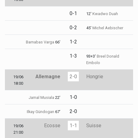
0-1
12'
Kwadwo Duah
0-2
45'
Michel Aebischer
1-2
Barnabas Varga
66'
1-3
93+3'
Breel Donald
Embolo
Allemagne
2-0
Hongrie
19/06
18:00
1-0
Jamal Musiala
22'
2-0
Ilkay Gündogan
67'
Ecosse
1-1
Suisse
19/06
21:00