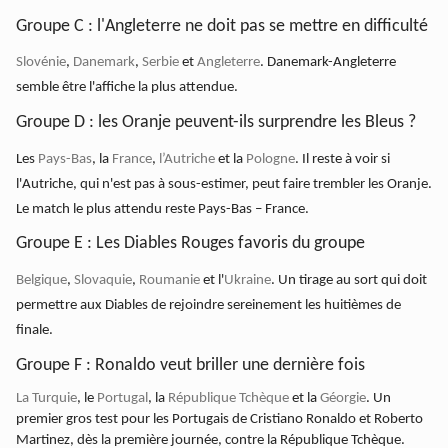
Groupe C : l'Angleterre ne doit pas se mettre en difficulté
Slovénie
,
Danemark
,
Serbie
et
Angleterre
. Danemark-Angleterre
semble être l'affiche la plus attendue.
Groupe D : les Oranje peuvent-ils surprendre les Bleus ?
Les
Pays-Bas
, la
France
,
l’Autriche
et la
Pologne
. Il reste à voir si
l'Autriche, qui n'est pas à sous-estimer, peut faire trembler les Oranje.
Le match le plus attendu reste Pays-Bas – France.
Groupe E : Les Diables Rouges favoris du groupe
Belgique
,
Slovaquie
,
Roumanie
et l'
Ukraine
. Un tirage au sort qui doit
permettre aux Diables de rejoindre sereinement les huitièmes de
finale.
Groupe F : Ronaldo veut briller une dernière fois
La Turquie
, le
Portugal
, la
République Tchèque
et la
Géorgie
. Un
premier gros test pour les Portugais de Cristiano Ronaldo et Roberto
Martinez, dès la première journée, contre la République Tchèque.