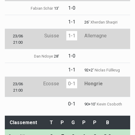
1-0
Fabian Schär
13'
1-1
26'
Xherdan Shaqiri
Suisse
1-1
Allemagne
23/06
21:00
1-0
Dan Ndoye
28'
1-1
92+2'
Niclas Füllkrug
Ecosse
0-1
Hongrie
23/06
21:00
0-1
90+10'
Kevin Csoboth
Classement
T
P
G
P
P
B