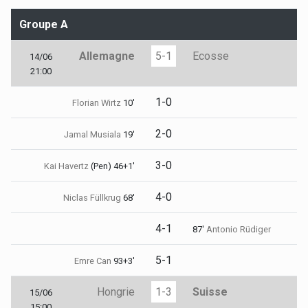
Groupe A
Allemagne
5-1
Ecosse
14/06
21:00
1-0
Florian Wirtz
10'
2-0
Jamal Musiala
19'
3-0
Kai Havertz
(Pen) 46+1'
4-0
Niclas Füllkrug
68'
4-1
87'
Antonio Rüdiger
5-1
Emre Can
93+3'
Hongrie
1-3
Suisse
15/06
15:00