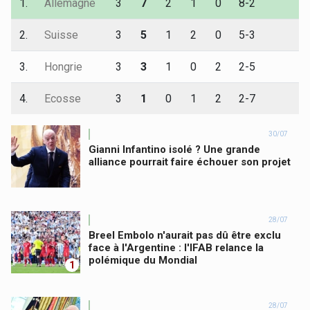
1.
Allemagne
3
7
2
1
0
8-2
2.
Suisse
3
5
1
2
0
5-3
3.
Hongrie
3
3
1
0
2
2-5
4.
Ecosse
3
1
0
1
2
2-7
30/07
Gianni Infantino isolé ? Une grande
alliance pourrait faire échouer son projet
28/07
Breel Embolo n'aurait pas dû être exclu
face à l'Argentine : l'IFAB relance la
polémique du Mondial
1
28/07