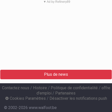
▼ Ad by Refinery89
Plus de news
Contactez nous
/
Histoire
/
Politique de confidentialité
/
offre
d'emploi
/
Partenaires
Cookies Paramètres
/
Désactiver les notifications push
© 2002-2026 www.walfoot.be