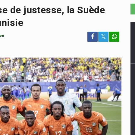
se de justesse, la Suède
nisie
en
𝕏