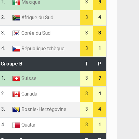
1.
3
9
Mexique
2.
3
4
Afrique du Sud
3.
3
3
Corée du Sud
4.
3
1
République tchèque
Groupe B
T
P
1.
3
7
Suisse
2.
3
4
Canada
3.
3
4
Bosnie-Herzégovine
4.
3
1
Quatar