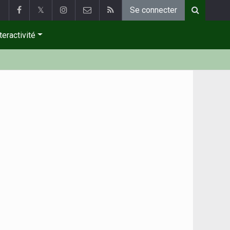
𝕏
Se connecter
teractivité