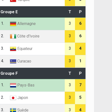
Groupe E
T
P
1.
3
6
Allemagne
2.
3
6
Côte d'Ivoire
3.
3
4
Equateur
4.
3
1
Curacao
Groupe F
T
P
1.
3
7
Pays-Bas
2.
3
5
Japon
3.
3
4
Suède