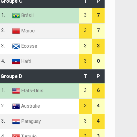
Groupe C
T
P
1.
3
7
Brésil
2.
3
7
Maroc
3.
3
3
Ecosse
4.
3
0
Haïti
Groupe D
T
P
1.
3
6
Etats-Unis
2.
3
4
Australie
3.
3
4
Paraguay
4.
3
3
Turquie