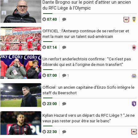
Dante Brogno sur le point d'attirer un ancien
du RFC Liège à l'Olympic
07:40
OFFICIEL : l'Antwerp continue de se renforcer et
met la main sur un talent sud-américain
07:14
Un renfort anderlechtois confirme : "Ce n'est pas
Sibierski qui est à l'origine de mon transfert"
07:00
1
Officiel : un ancien capitaine d'Enzo Scifo intègre le
staff du Beerschot
23:00
Kylian Hazard vers un départ du RFC Liège ? "Je ne
veux pas rester pour être sur le banc"
22:30