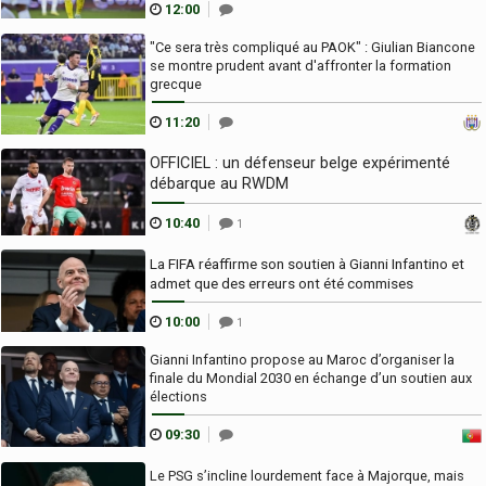
12:00
"Ce sera très compliqué au PAOK" : Giulian Biancone
se montre prudent avant d'affronter la formation
grecque
11:20
OFFICIEL : un défenseur belge expérimenté
débarque au RWDM
10:40
1
La FIFA réaffirme son soutien à Gianni Infantino et
admet que des erreurs ont été commises
10:00
1
Gianni Infantino propose au Maroc d’organiser la
finale du Mondial 2030 en échange d’un soutien aux
élections
09:30
Le PSG s’incline lourdement face à Majorque, mais