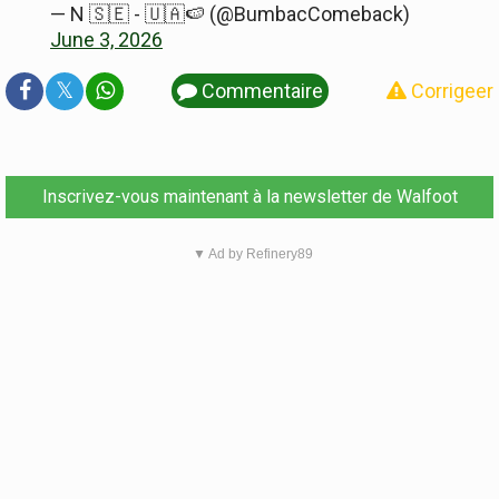
— N 🇸🇪 - 🇺🇦🍉 (@BumbacComeback)
June 3, 2026
𝕏
Commentaire
Corrigeer
Inscrivez-vous maintenant à la newsletter de Walfoot
▼ Ad by Refinery89