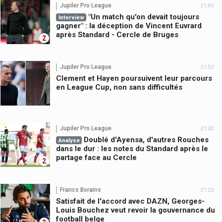
Jupiler Pro League
21:40
"Un match qu'on devait toujours
Interview
gagner" : la déception de Vincent Euvrard
après Standard - Cercle de Bruges
2
Jupiler Pro League
21:50
Clement et Hayen poursuivent leur parcours
en League Cup, non sans difficultés
Jupiler Pro League
21:00
Doublé d'Ayensa, d'autres Rouches
Analyse
dans le dur : les notes du Standard après le
partage face au Cercle
2
Francs Borains
21:20
Satisfait de l'accord avec DAZN, Georges-
Louis Bouchez veut revoir la gouvernance du
football belge