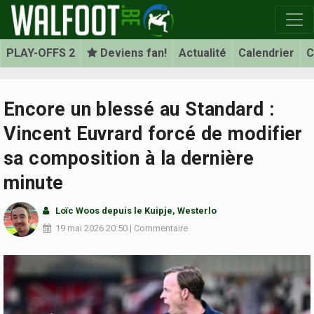
PLAY-OFFS 2
Deviens fan!
Actualité
Calendrier
C
Encore un blessé au Standard :
Vincent Euvrard forcé de modifier
sa composition à la dernière
minute
Loïc Woos
depuis le Kuipje, Westerlo
19 mai 2026
20:50
|
Commentaire